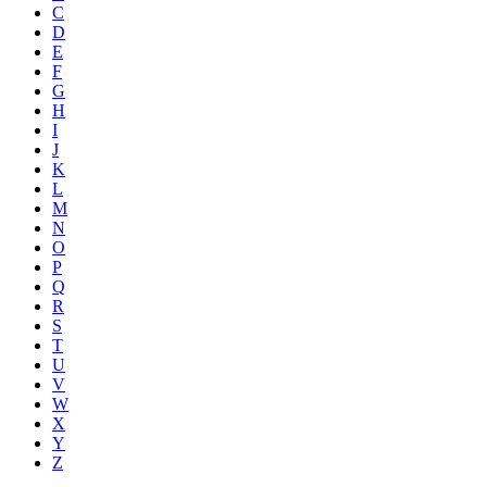
C
D
E
F
G
H
I
J
K
L
M
N
O
P
Q
R
S
T
U
V
W
X
Y
Z