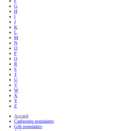
F
G
H
I
J
K
L
M
N
O
P
Q
R
S
T
U
V
W
X
Y
Z
Accueil
Catégories populaires
Gifs populaires