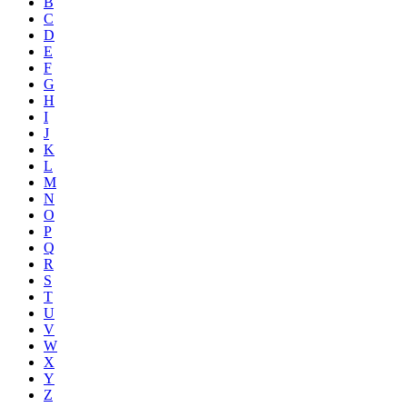
B
C
D
E
F
G
H
I
J
K
L
M
N
O
P
Q
R
S
T
U
V
W
X
Y
Z