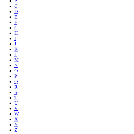
B
C
D
E
F
G
H
I
J
K
L
M
N
O
P
Q
R
S
T
U
V
W
X
Y
Z