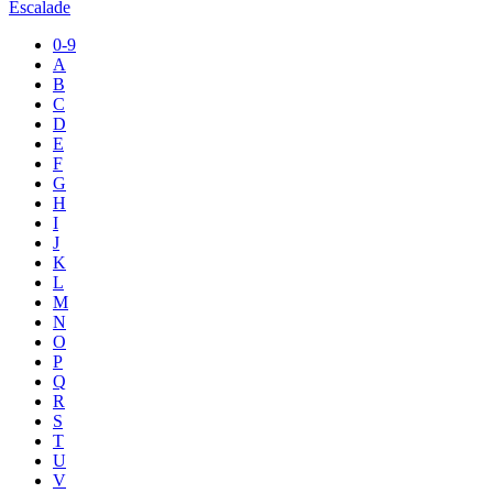
Escalade
0-9
A
B
C
D
E
F
G
H
I
J
K
L
M
N
O
P
Q
R
S
T
U
V