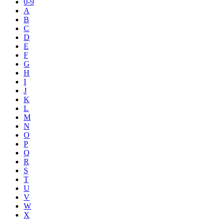
0-9
A
B
C
D
E
F
G
H
I
J
K
L
M
N
O
P
Q
R
S
T
U
V
W
X