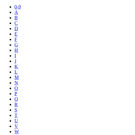
0-9
A
B
C
D
E
F
G
H
I
J
K
L
M
N
O
P
Q
R
S
T
U
V
W