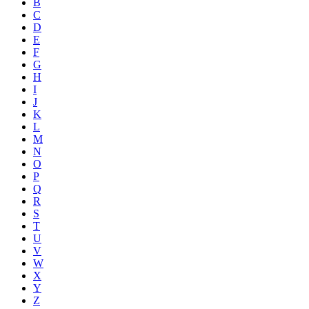
B
C
D
E
F
G
H
I
J
K
L
M
N
O
P
Q
R
S
T
U
V
W
X
Y
Z