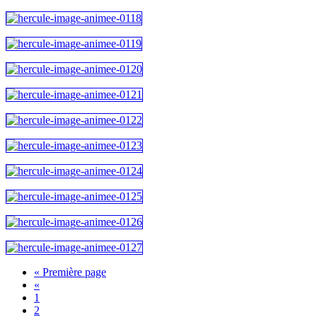
« Première page
«
1
2