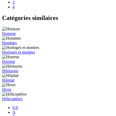
3
4
Catégories similaires
Humour
Hommes
Horloges et montres
Horreur
Hérissons
Hôpital
Hiver
Hélicoptères
0-9
A