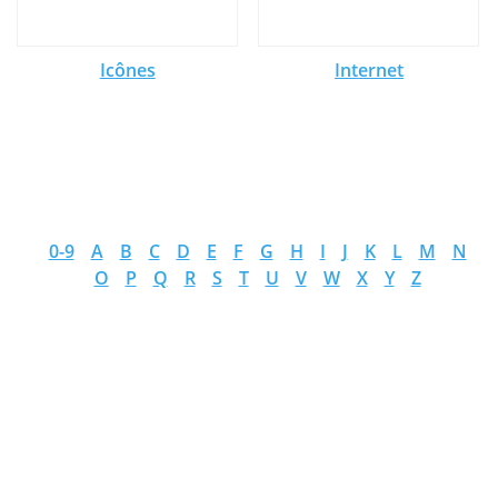
Icônes
Internet
0-9
A
B
C
D
E
F
G
H
I
J
K
L
M
N
O
P
Q
R
S
T
U
V
W
X
Y
Z