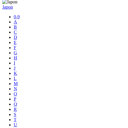
Japon
0-9
A
B
C
D
E
F
G
H
I
J
K
L
M
N
O
P
Q
R
S
T
U