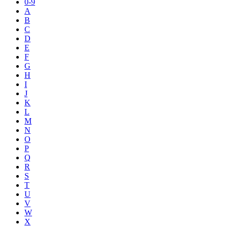
0-9
A
B
C
D
E
F
G
H
I
J
K
L
M
N
O
P
Q
R
S
T
U
V
W
X