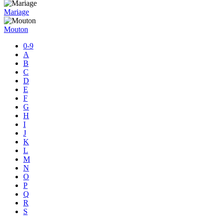
Mariage
Mouton
0-9
A
B
C
D
E
F
G
H
I
J
K
L
M
N
O
P
Q
R
S