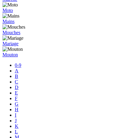
Moto
Mains
Mouches
Mariage
Mouton
0-9
A
B
C
D
E
F
G
H
I
J
K
L
M