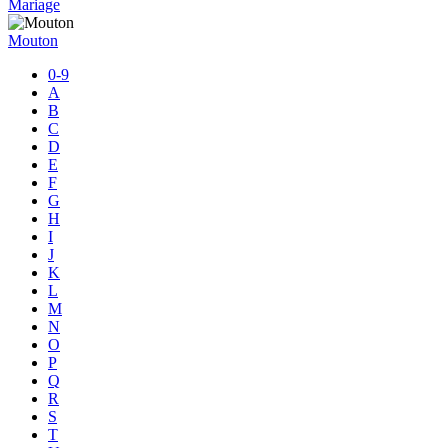
Mariage
Mouton
0-9
A
B
C
D
E
F
G
H
I
J
K
L
M
N
O
P
Q
R
S
T