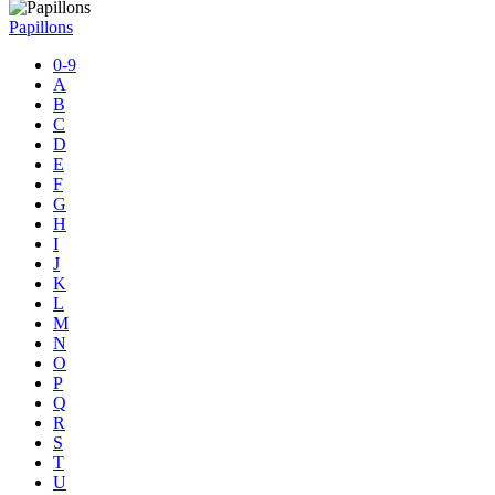
Papillons
0-9
A
B
C
D
E
F
G
H
I
J
K
L
M
N
O
P
Q
R
S
T
U