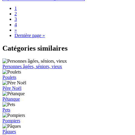
1
2
3
4
»
Dernière page »
Catégories similaires
Personnes âgées, séniors, vieux
Poulets
Père Noël
Pétanque
Pets
Pompiers
Pâques