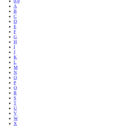
0-9
A
B
C
D
E
F
G
H
I
J
K
L
M
N
O
P
Q
R
S
T
U
V
W
X