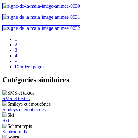
1
2
3
4
»
Dernière page »
Catégories similaires
SMS et textos
Smileys et émoticônes
Ski
Schtroumpfs