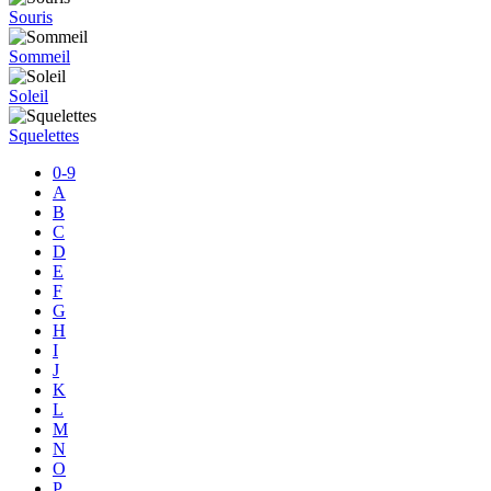
Souris
Sommeil
Soleil
Squelettes
0-9
A
B
C
D
E
F
G
H
I
J
K
L
M
N
O
P