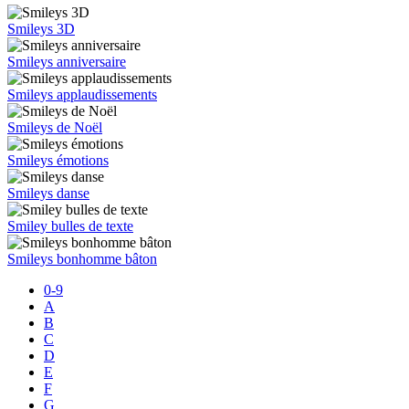
Smileys 3D
Smileys anniversaire
Smileys applaudissements
Smileys de Noël
Smileys émotions
Smileys danse
Smiley bulles de texte
Smileys bonhomme bâton
0-9
A
B
C
D
E
F
G