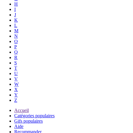
H
I
J
K
L
M
N
O
P
Q
R
S
T
U
V
W
X
Y
Z
Accueil
Catégories populaires
Gifs populaires
Aide
Recommander