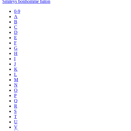
Smileys bonhomme bâton
0-9
A
B
C
D
E
F
G
H
I
J
K
L
M
N
O
P
Q
R
S
T
U
V