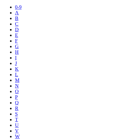
0-9
A
B
C
D
E
F
G
H
I
J
K
L
M
N
O
P
Q
R
S
T
U
V
W