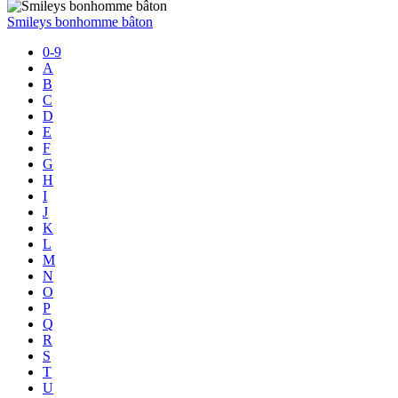
Smileys bonhomme bâton
0-9
A
B
C
D
E
F
G
H
I
J
K
L
M
N
O
P
Q
R
S
T
U