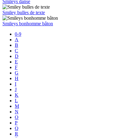
Smileys danse
Smiley bulles de texte
Smileys bonhomme bâton
0-9
A
B
C
D
E
F
G
H
I
J
K
L
M
N
O
P
Q
R