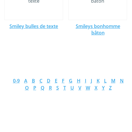
Smiley bulles de texte
Smileys bonhomme
bâton
0-9
A
B
C
D
E
F
G
H
I
J
K
L
M
N
O
P
Q
R
S
T
U
V
W
X
Y
Z