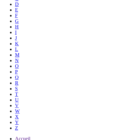
D
E
F
G
H
I
J
K
L
M
N
O
P
Q
R
S
T
U
V
W
X
Y
Z
Accueil