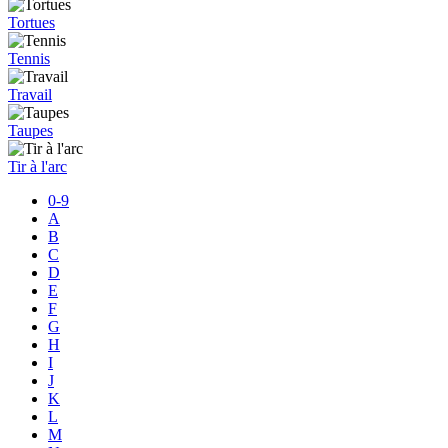
Tortues
Tennis
Travail
Taupes
Tir à l'arc
0-9
A
B
C
D
E
F
G
H
I
J
K
L
M