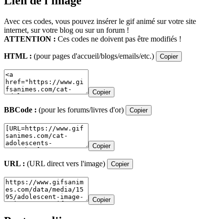
Lien de l'image
Avec ces codes, vous pouvez insérer le gif animé sur votre site
internet, sur votre blog ou sur un forum !
ATTENTION :
Ces codes ne doivent pas être modifiés !
HTML :
(pour pages d'accueil/blogs/emails/etc.)
Copier
Copier
BBCode :
(pour les forums/livres d'or)
Copier
Copier
URL :
(URL direct vers l'image)
Copier
Copier