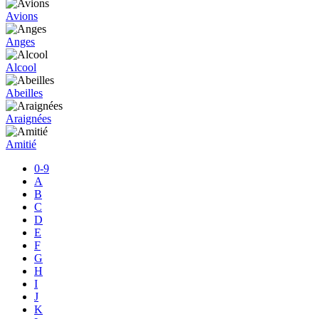
Avions
Anges
Alcool
Abeilles
Araignées
Amitié
0-9
A
B
C
D
E
F
G
H
I
J
K