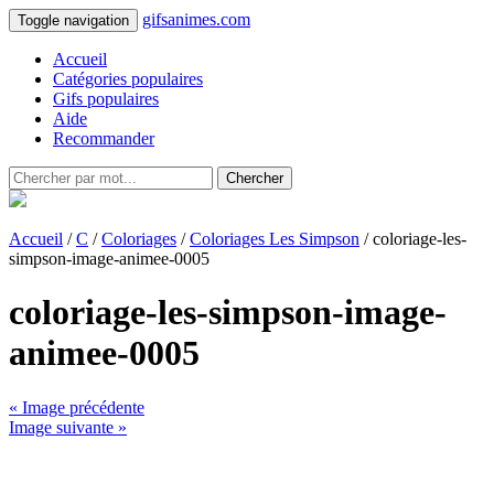
gifsanimes.com
Toggle navigation
Accueil
Catégories populaires
Gifs populaires
Aide
Recommander
Chercher
Accueil
/
C
/
Coloriages
/
Coloriages Les Simpson
/ coloriage-les-
simpson-image-animee-0005
coloriage-les-simpson-image-
animee-0005
« Image précédente
Image suivante »