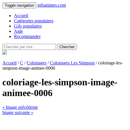
gifsanimes.com
Toggle navigation
Accueil
Catégories populaires
Gifs populaires
Aide
Recommander
Chercher
Accueil
/
C
/
Coloriages
/
Coloriages Les Simpson
/ coloriage-les-
simpson-image-animee-0006
coloriage-les-simpson-image-
animee-0006
« Image précédente
Image suivante »