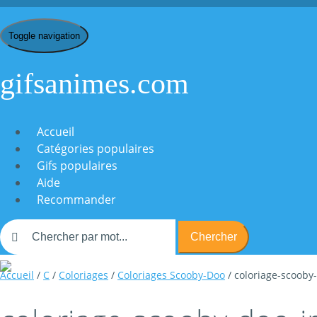
Toggle navigation
gifsanimes.com
Accueil
Catégories populaires
Gifs populaires
Aide
Recommander
Chercher
Accueil
/
C
/
Coloriages
/
Coloriages Scooby-Doo
/ coloriage-scoob