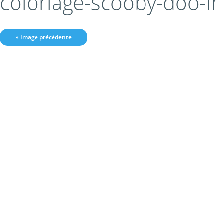
coloriage-scooby-doo-
« Image précédente