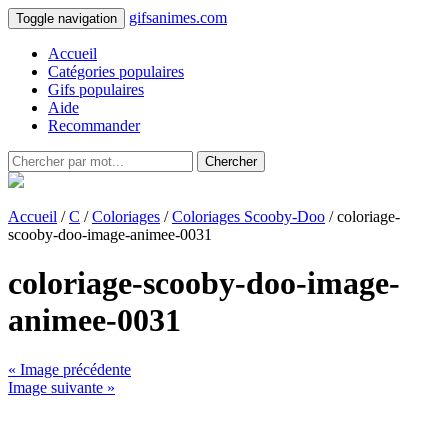
gifsanimes.com
Toggle navigation
Accueil
Catégories populaires
Gifs populaires
Aide
Recommander
Chercher
Accueil
/
C
/
Coloriages
/
Coloriages Scooby-Doo
/ coloriage-
scooby-doo-image-animee-0031
coloriage-scooby-doo-image-
animee-0031
« Image précédente
Image suivante »