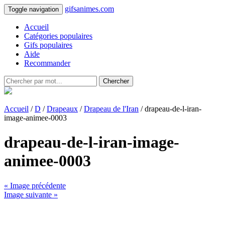
gifsanimes.com
Toggle navigation
Accueil
Catégories populaires
Gifs populaires
Aide
Recommander
Chercher
Accueil
/
D
/
Drapeaux
/
Drapeau de l'Iran
/ drapeau-de-l-iran-
image-animee-0003
drapeau-de-l-iran-image-
animee-0003
« Image précédente
Image suivante »