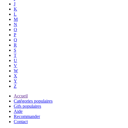
J
K
L
M
N
O
P
Q
R
S
T
U
V
W
X
Y
Z
Accueil
Catégories populaires
Gifs populaires
Aide
Recommander
Contact