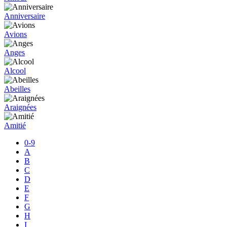
Anniversaire
Avions
Anges
Alcool
Abeilles
Araignées
Amitié
0-9
A
B
C
D
E
F
G
H
I