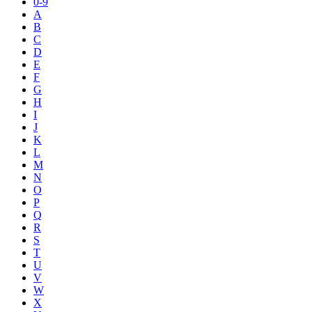
0-9
A
B
C
D
E
F
G
H
I
J
K
L
M
N
O
P
Q
R
S
T
U
V
W
X