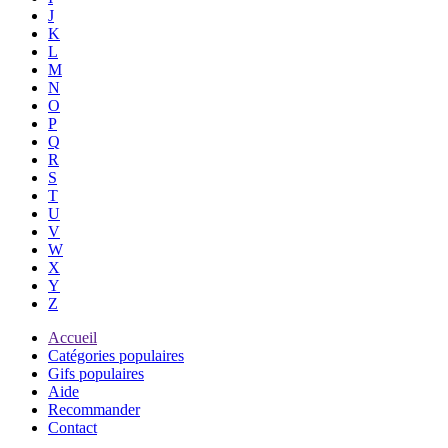
J
K
L
M
N
O
P
Q
R
S
T
U
V
W
X
Y
Z
Accueil
Catégories populaires
Gifs populaires
Aide
Recommander
Contact