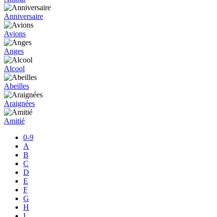
Anniversaire
Avions
Anges
Alcool
Abeilles
Araignées
Amitié
0-9
A
B
C
D
E
F
G
H
I