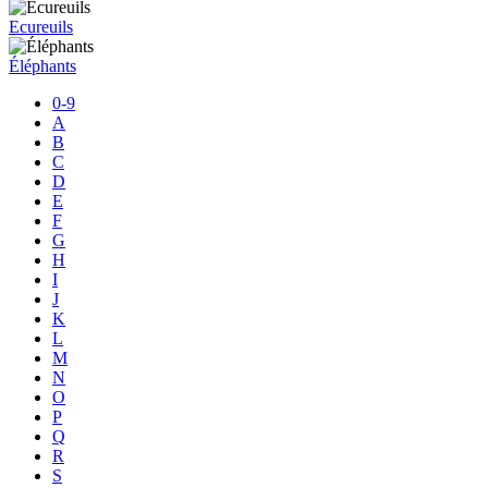
Ecureuils
Éléphants
0-9
A
B
C
D
E
F
G
H
I
J
K
L
M
N
O
P
Q
R
S