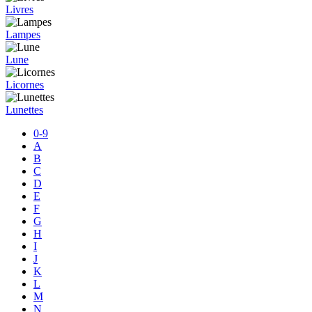
Livres
Lampes
Lune
Licornes
Lunettes
0-9
A
B
C
D
E
F
G
H
I
J
K
L
M
N