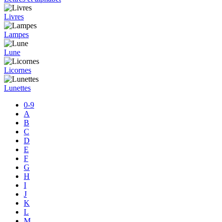
Livres
Lampes
Lune
Licornes
Lunettes
0-9
A
B
C
D
E
F
G
H
I
J
K
L
M