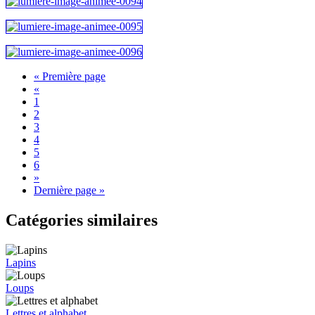
« Première page
«
1
2
3
4
5
6
»
Dernière page »
Catégories similaires
Lapins
Loups
Lettres et alphabet