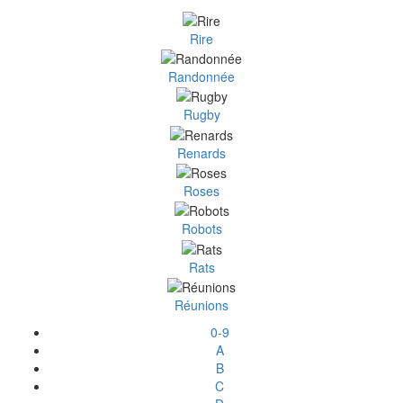
Rire
Randonnée
Rugby
Renards
Roses
Robots
Rats
Réunions
0-9
A
B
C