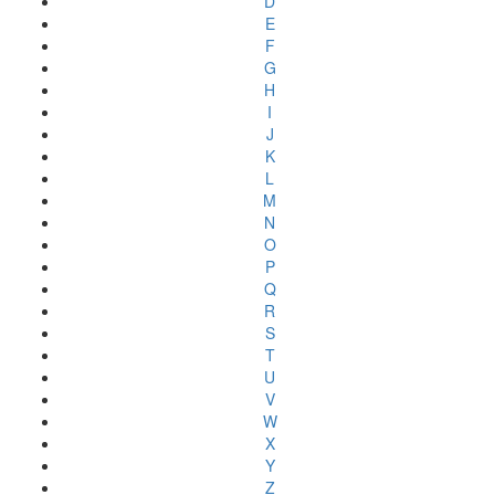
D
E
F
G
H
I
J
K
L
M
N
O
P
Q
R
S
T
U
V
W
X
Y
Z