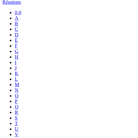
Réunions
0-9
A
B
C
D
E
F
G
H
I
J
K
L
M
N
O
P
Q
R
S
T
U
V