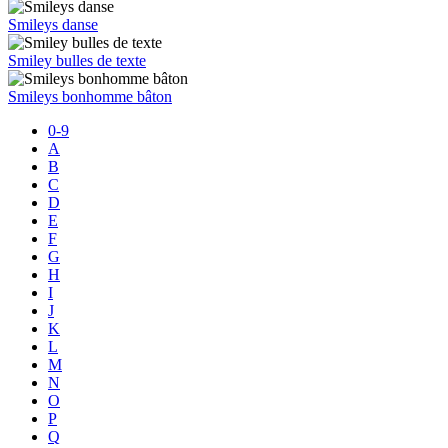
Smileys danse
Smiley bulles de texte
Smileys bonhomme bâton
0-9
A
B
C
D
E
F
G
H
I
J
K
L
M
N
O
P
Q