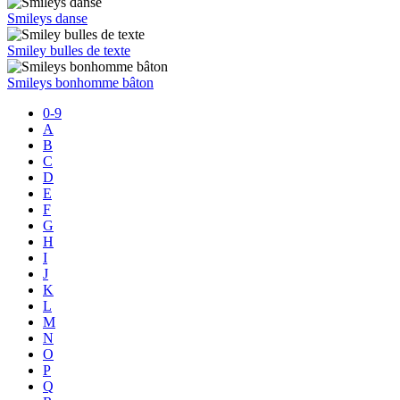
Smileys danse
Smiley bulles de texte
Smileys bonhomme bâton
0-9
A
B
C
D
E
F
G
H
I
J
K
L
M
N
O
P
Q