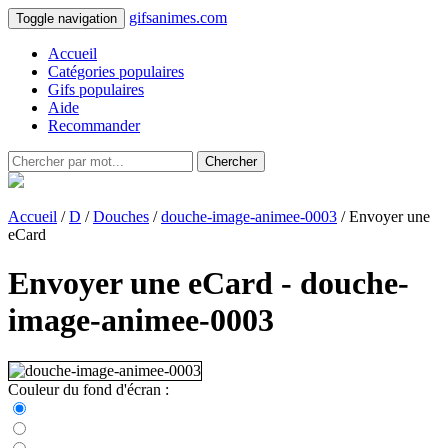
gifsanimes.com
Toggle navigation
Accueil
Catégories populaires
Gifs populaires
Aide
Recommander
Chercher
Accueil
/
D
/
Douches
/
douche-image-animee-0003
/ Envoyer une
eCard
Envoyer une eCard - douche-
image-animee-0003
Couleur du fond d'écran :